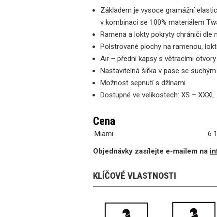
Základem je vysoce gramážní elastic
v kombinaci se 100% materiálem T
Ramena a lokty pokryty chrániči dle
Polstrované plochy na ramenou, lok
Air – přední kapsy s větracími otvory
Nastavitelná šířka v pase se suchý
Možnost sepnutí s džínami
Dostupné ve velikostech: XS – XXXL
Cena
Miami
6 
Objednávky zasílejte e-mailem na
i
KLÍČOVÉ VLASTNOSTI