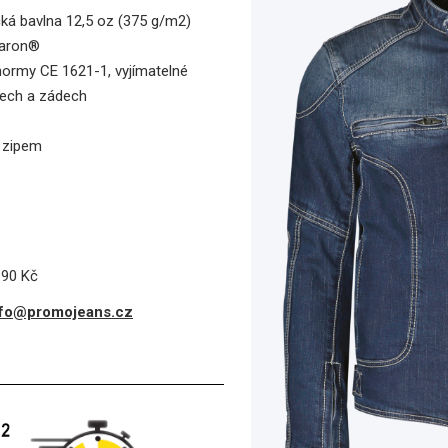
ká bavlna 12,5 oz (375 g/m2)
waron®
 normy CE 1621-1, vyjímatelné
tech a zádech
m zipem
190 Kč
nfo@promojeans.cz