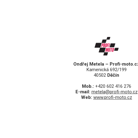
Ondřej Metela – Profi-moto.c
Kamenická 692/199
40502
Děčín
Mob.:
+420 602 416 276
E-mail:
metela@profi-moto.cz
Web:
www.profi-moto.cz