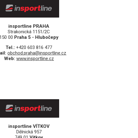
insportline PRAHA
Strakonická 1151/2C
150 00
Praha 5 - Hlubočepy
Tel.:
+420 603 816 477
ail:
obchod.praha@insportline.cz
Web:
www.insportline.cz
insportline VÍTKOV
Dělnická 957
749 01
Vítkov