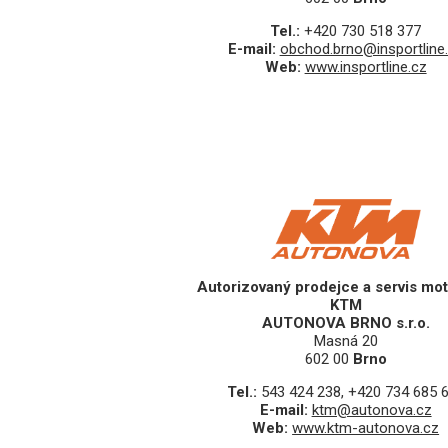
Tel.:
+420 730 518 377
E-mail:
obchod.brno@insportline
Web:
www.insportline.cz
Autorizovaný prodejce a servis mo
KTM
AUTONOVA BRNO s.r.o.
Masná 20
602 00
Brno
Tel.:
543 424 238, +420 734 685 
E-mail:
ktm@autonova.cz
Web:
www.ktm-autonova.cz