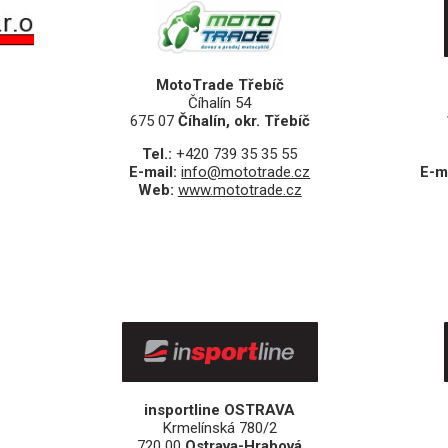
MotoTrade Třebíč
Číhalín 54
675 07
Číhalín, okr. Třebíč
Tel.:
+420 739 35 35 55
E-mail:
info@mototrade.cz
E-m
Web:
www.mototrade.cz
insportline OSTRAVA
Krmelínská 780/2
720 00
Ostrava-Hrabová