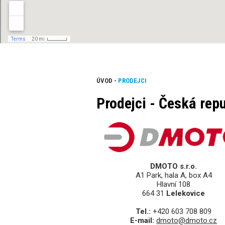
ÚVOD
-
PRODEJCI
Prodejci - Česká rep
DMOTO s.r.o.
A1 Park, hala A, box A4
Hlavní 108
664 31
Lelekovice
Tel.:
+420 603 708 809
E-mail:
dmoto@dmoto.cz