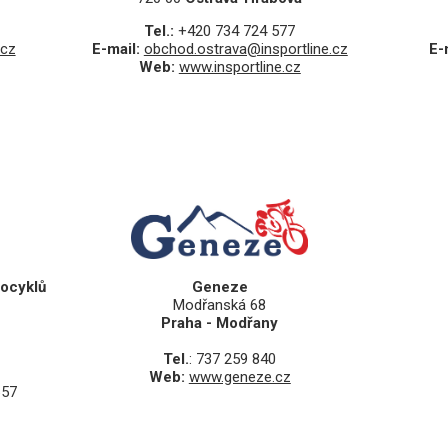
Tel.:
+420 734 724 577
.cz
E-mail:
obchod.ostrava@insportline.cz
E-
Web:
www.insportline.cz
tocyklů
Geneze
Modřanská 68
Praha - Modřany
Tel.
: 737 259 840
Web:
www.geneze.cz
657