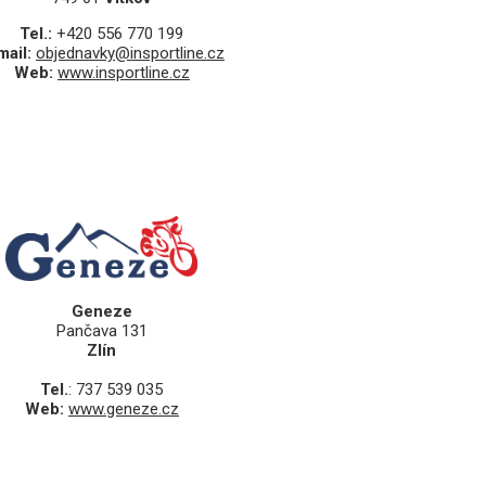
Tel.:
+420 556 770 199
mail:
objednavky@insportline.cz
Web:
www.insportline.cz
Geneze
Pančava 131
Zlín
Tel.
: 737 539 035
Web:
www.geneze.cz