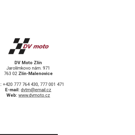
DV Moto Zlín
Jarolímkovo nám. 971
763 02
Zlín-Malenovice
:
+420 777 764 430, 777 001 471
E-mail:
dvtm@email.cz
Web:
www.dvmoto.cz